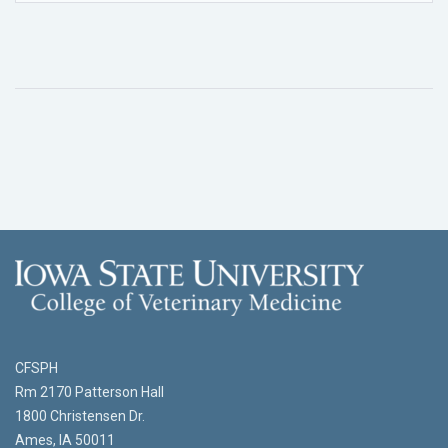
CFSPH
Rm 2170 Patterson Hall
1800 Christensen Dr.
Ames, IA 50011