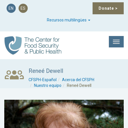
EN
ES
Donate
>
Recursos multilingües
Reneé Dewell
CFSPH-Español
Acerca del CFSPH
Nuestro equipo
Reneé Dewell