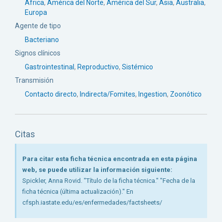
África
,
América del Norte
,
América del Sur
,
Asia
,
Australia
,
Europa
Agente de tipo
Bacteriano
Signos clínicos
Gastrointestinal
,
Reproductivo
,
Sistémico
Transmisión
Contacto directo
,
Indirecta/Fomites
,
Ingestion
,
Zoonótico
Citas
Para citar esta ficha técnica encontrada en esta página
web, se puede utilizar la información siguiente:
Spickler, Anna Rovid. "Título de la ficha técnica." "Fecha de la
ficha técnica (última actualización)." En
cfsph.iastate.edu/es/enfermedades/factsheets/