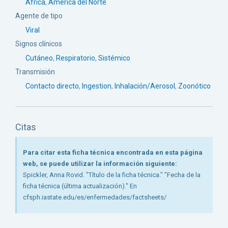
África
,
América del Norte
Agente de tipo
Viral
Signos clínicos
Cutáneo
,
Respiratorio
,
Sistémico
Transmisión
Contacto directo
,
Ingestion
,
Inhalación/Aerosol
,
Zoonótico
Citas
Para citar esta ficha técnica encontrada en esta página
web, se puede utilizar la información siguiente:
Spickler, Anna Rovid. "Título de la ficha técnica." "Fecha de la
ficha técnica (última actualización)." En
cfsph.iastate.edu/es/enfermedades/factsheets/