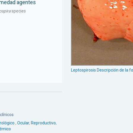
rmedad agentes
ospira
species
Leptospirosis Descripción de la
clínicos
rológico
,
Ocular
,
Reproductivo
,
témico