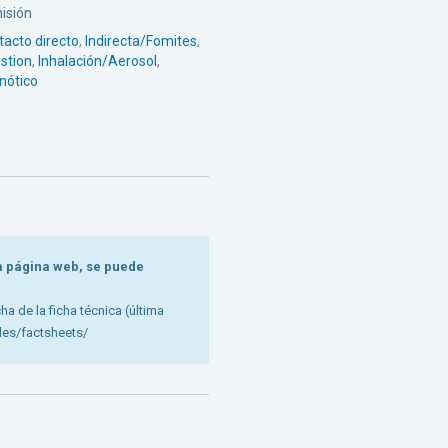
isión
tacto directo
,
Indirecta/Fomites
,
stion
,
Inhalación/Aerosol
,
nótico
ta página web, se puede
cha de la ficha técnica (última
des/factsheets/