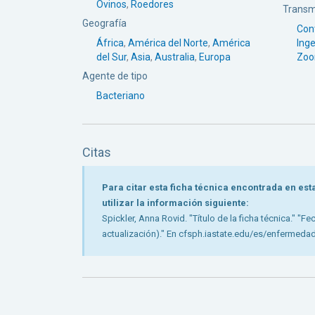
Ovinos
,
Roedores
Transm
Geografía
Con
África
,
América del Norte
,
América
Inge
del Sur
,
Asia
,
Australia
,
Europa
Zoo
Agente de tipo
Bacteriano
Citas
Para citar esta ficha técnica encontrada en es
utilizar la información siguiente:
Spickler, Anna Rovid. "Título de la ficha técnica." "Fe
actualización)." En cfsph.iastate.edu/es/enfermeda