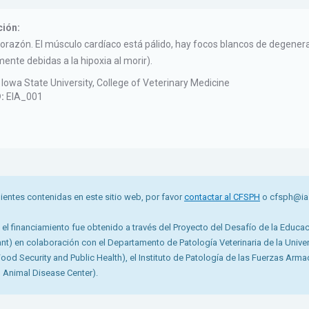
ción:
corazón. El músculo cardíaco está pálido, hay focos blancos de degener
ente debidas a la hipoxia al morir).
Iowa State University, College of Veterinary Medicine
D:
EIA_001
ientes contenidas en este sitio web, por favor
contactar al CFSPH
o cfsph@ias
 el financiamiento fue obtenido a través del Proyecto del Desafío de la Educa
 en colaboración con el Departamento de Patología Veterinaria de la Universi
Food Security and Public Health), el Instituto de Patología de las Fuerzas Arma
 Animal Disease Center).